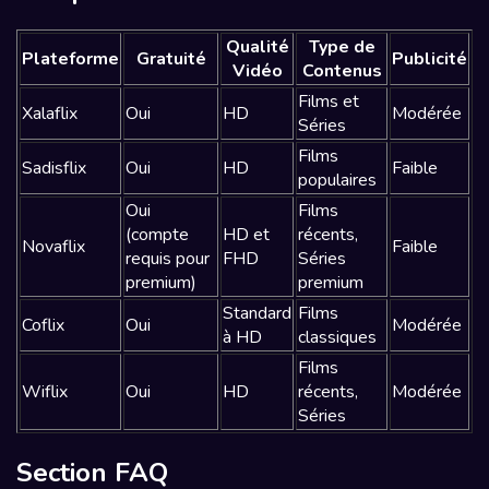
Qualité
Type de
Plateforme
Gratuité
Publicité
Vidéo
Contenus
Films et
Xalaflix
Oui
HD
Modérée
Séries
Films
Sadisflix
Oui
HD
Faible
populaires
Oui
Films
(compte
HD et
récents,
Novaflix
Faible
requis pour
FHD
Séries
premium)
premium
Standard
Films
Coflix
Oui
Modérée
à HD
classiques
Films
Wiflix
Oui
HD
récents,
Modérée
Séries
Section FAQ